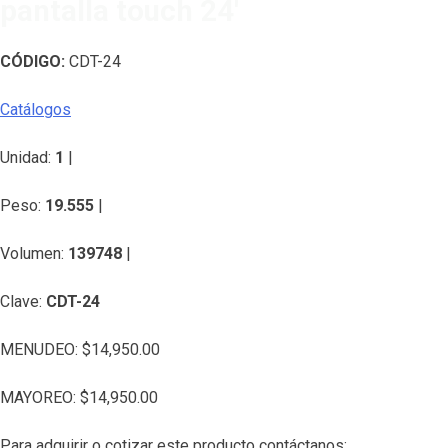
pantalla touch 24′
CÓDIGO:
CDT-24
Catálogos
Unidad:
1
|
Peso:
19.555
|
Volumen:
139748
|
Clave:
CDT-24
MENUDEO:
$
14,950.00
MAYOREO:
$
14,950.00
Para adquirir o cotizar este producto contáctanos: