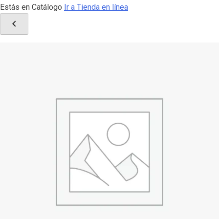
Estás en Catálogo
Ir a Tienda en línea
chevron_left