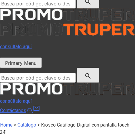
search
consúltalo aquí
Primary Menu
Buscar:
search
consúltalo aquí
mail
Contáctanos
Home
>
Catálogo
>
Kiosco Catálogo Digital con pantalla touch
24′