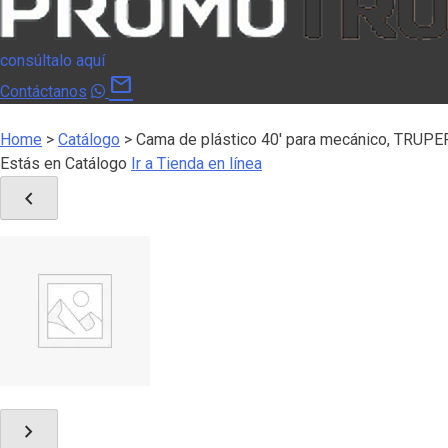
consúltalo aquí
mail
Contáctanos
Home
>
Catálogo
>
Cama de plástico 40′ para mecánico, TRUPE
Estás en Catálogo
Ir a Tienda en línea
chevron_left
chevron_right