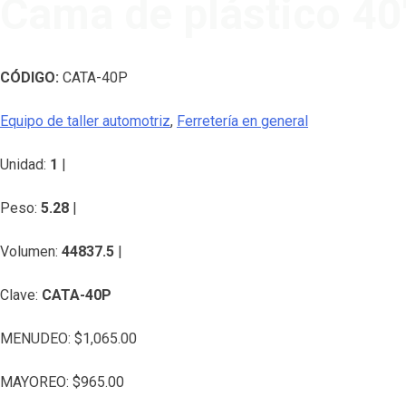
Cama de plástico 40
CÓDIGO:
CATA-40P
Equipo de taller automotriz
,
Ferretería en general
Unidad:
1
|
Peso:
5.28
|
Volumen:
44837.5
|
Clave:
CATA-40P
MENUDEO:
$
1,065.00
MAYOREO:
$
965.00