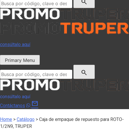
search
consúltalo aquí
Primary Menu
Buscar:
search
consúltalo aquí
mail
Contáctanos
Home
>
Catálogo
>
Caja de empaque de repuesto para ROTO-
1/2N9, TRUPER