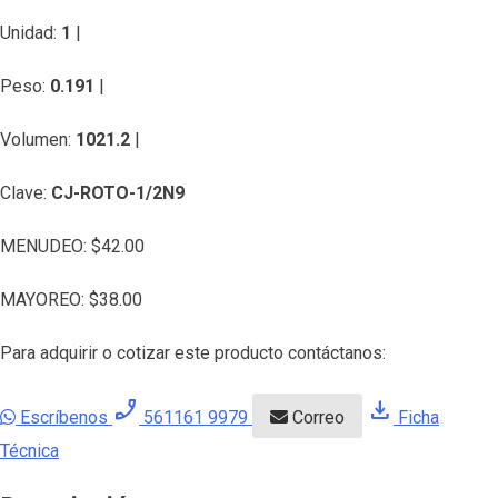
Unidad:
1
|
Peso:
0.191
|
Volumen:
1021.2
|
Clave:
CJ-ROTO-1/2N9
MENUDEO:
$
42.00
MAYOREO:
$
38.00
Para adquirir o cotizar este producto contáctanos:
phone_enabled
download
Escríbenos
561161 9979
Correo
Ficha
Técnica