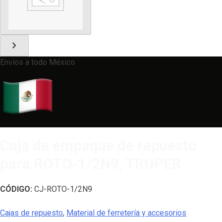
chevron_right
Envíos a todo México
Caja de empaque de repuesto
para ROTO-1/2N9, TRUPER
CÓDIGO:
CJ-ROTO-1/2N9
Cajas de repuesto
,
Material de ferretería y accesorios