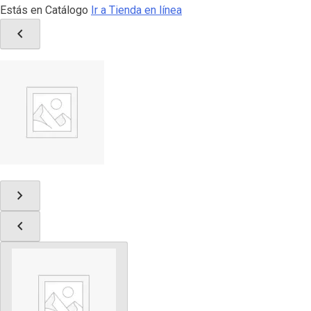
Estás en Catálogo
Ir a Tienda en línea
chevron_left
chevron_right
chevron_left