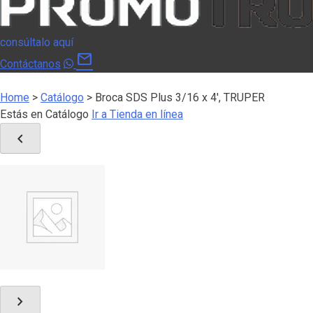
consúltalo aquí
mail
Contáctanos
Home
>
Catálogo
>
Broca SDS Plus 3/16 x 4′, TRUPER
Estás en Catálogo
Ir a Tienda en línea
chevron_left
chevron_right