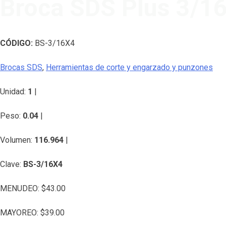
Broca SDS Plus 3/16
CÓDIGO:
BS-3/16X4
Brocas SDS
,
Herramientas de corte y engarzado y punzones
Unidad:
1
|
Peso:
0.04
|
Volumen:
116.964
|
Clave:
BS-3/16X4
MENUDEO:
$
43.00
MAYOREO:
$
39.00