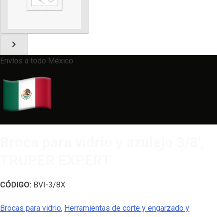
chevron_right
Envíos a todo México
Broca para vidrio y azulejo 3/8′,
TRUPER EXPERT
CÓDIGO:
BVI-3/8X
Brocas para vidrio
,
Herramientas de corte y engarzado y