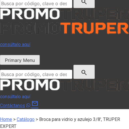
search
consúltalo aquí
Primary Menu
Buscar:
search
consúltalo aquí
mail
Contáctanos
Home
>
Catálogo
>
Broca para vidrio y azulejo 3/8′, TRUPER
EXPERT