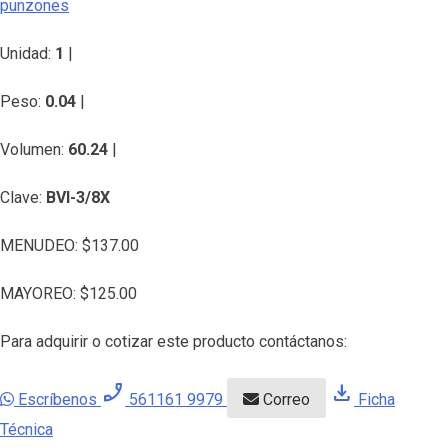
punzones
Unidad:
1
|
Peso:
0.04
|
Volumen:
60.24
|
Clave:
BVI-3/8X
MENUDEO:
$
137.00
MAYOREO:
$
125.00
Para adquirir o cotizar este producto contáctanos:
phone_enabled
download
Escríbenos
561161 9979
Correo
Ficha
Técnica