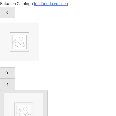
Estás en Catálogo
Ir a Tienda en línea
chevron_left
chevron_right
chevron_left