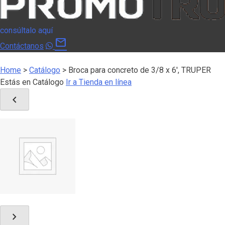
consúltalo aquí
mail
Contáctanos
Home
>
Catálogo
>
Broca para concreto de 3/8 x 6′, TRUPER
Estás en Catálogo
Ir a Tienda en línea
chevron_left
chevron_right