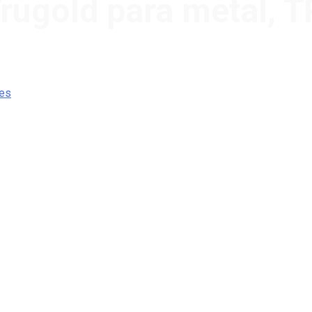
rugold para metal,
nes