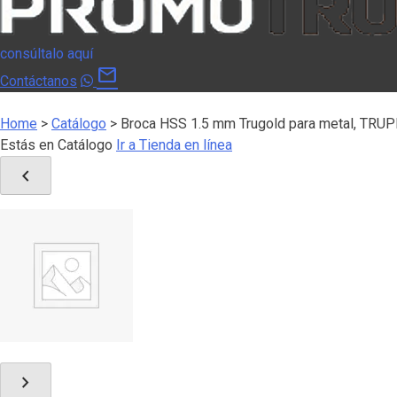
consúltalo aquí
mail
Contáctanos
Home
>
Catálogo
>
Broca HSS 1.5 mm Trugold para metal, TRU
Estás en Catálogo
Ir a Tienda en línea
chevron_left
chevron_right