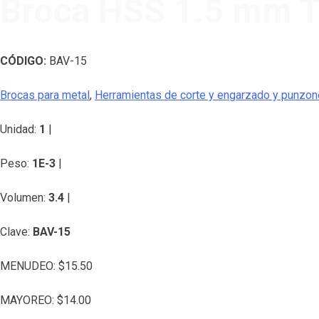
Broca HSS 1.5 mm T
CÓDIGO:
BAV-15
Brocas para metal
,
Herramientas de corte y engarzado y punzo
Unidad:
1
|
Peso:
1E-3
|
Volumen:
3.4
|
Clave:
BAV-15
MENUDEO:
$
15.50
MAYOREO:
$
14.00