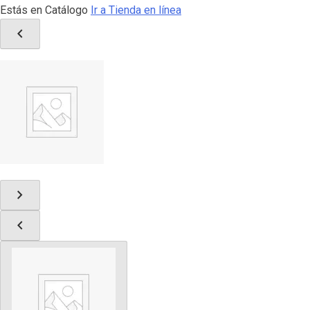
Estás en Catálogo
Ir a Tienda en línea
chevron_left
chevron_right
chevron_left