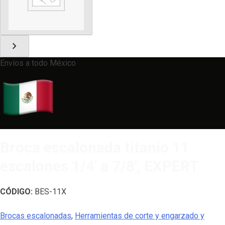
chevron_right
Envíos a todo México
Broca escalonada titanio 11
escalones 1/4′ a 7/8′, EXPERT
CÓDIGO:
BES-11X
Brocas escalonadas
,
Herramientas de corte y engarzado y