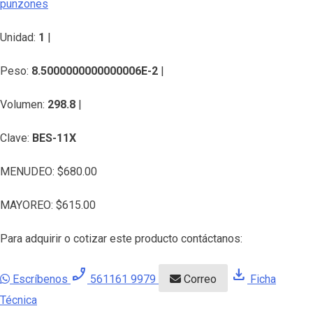
punzones
Unidad:
1
|
Peso:
8.5000000000000006E-2
|
Volumen:
298.8
|
Clave:
BES-11X
MENUDEO:
$
680.00
MAYOREO:
$
615.00
Para adquirir o cotizar este producto contáctanos:
phone_enabled
download
Escríbenos
561161 9979
Correo
Ficha
Técnica