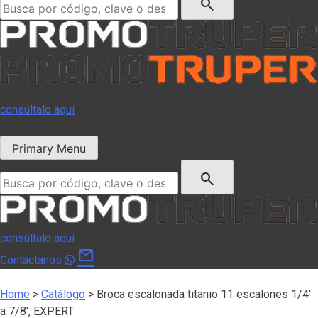
search
consúltalo aquí
Primary Menu
Buscar:
search
consúltalo aquí
mail
Contáctanos
Home
>
Catálogo
>
Broca escalonada titanio 11 escalones 1/4′
a 7/8′, EXPERT