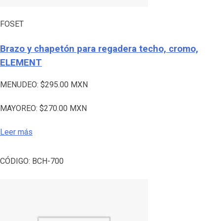
FOSET
Brazo y chapetón para regadera techo, cromo,
ELEMENT
MENUDEO:
$
295.00
MXN
MAYOREO:
$
270.00
MXN
Leer más
CÓDIGO:
BCH-700