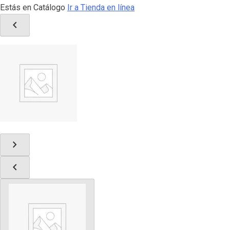
Estás en Catálogo
Ir a Tienda en línea
chevron_left
chevron_right
chevron_left