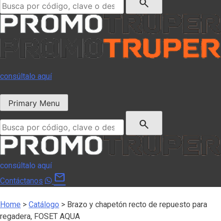
search
consúltalo aquí
Primary Menu
Buscar:
search
consúltalo aquí
mail
Contáctanos
Home
>
Catálogo
>
Brazo y chapetón recto de repuesto para
regadera, FOSET AQUA