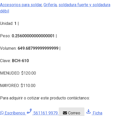
Accesorios para soldar
,
Grifería
,
soldadura fuerte y soldadura
débil
Unidad:
1
|
Peso:
0.25600000000000001
|
Volumen:
649.68799999999999
|
Clave:
BCH-610
MENUDEO:
$
120.00
MAYOREO:
$
110.00
Para adquirir o cotizar este producto contáctanos:
phone_enabled
download
Escríbenos
561161 9979
Correo
Ficha