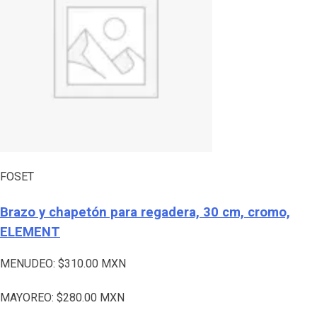
FOSET
Brazo y chapetón para regadera, 30 cm, cromo,
ELEMENT
MENUDEO:
$
310.00
MXN
MAYOREO:
$
280.00
MXN