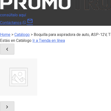
consúltalo aquí
mail
Contáctanos
Home
>
Catálogo
>
Boquilla para aspiradora de auto, ASP-12V,
Estás en Catálogo
Ir a Tienda en línea
chevron_left
chevron_right