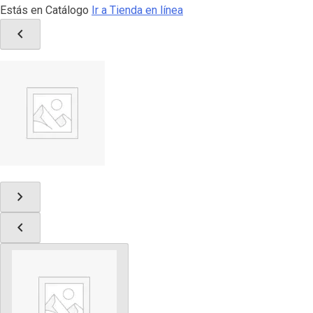
Estás en Catálogo
Ir a Tienda en línea
chevron_left
chevron_right
chevron_left