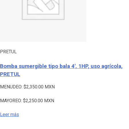
PRETUL
Bomba sumergible tipo bala 4′, 1HP, uso agrícola,
PRETUL
MENUDEO:
$
2,350.00
MXN
MAYOREO:
$
2,250.00
MXN
Leer más