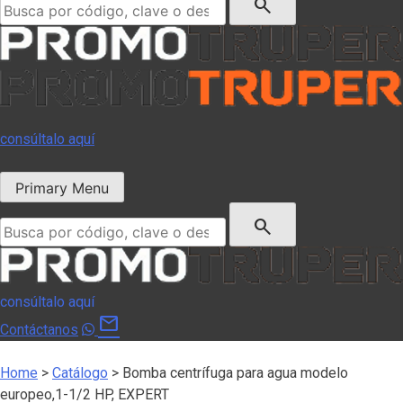
search
consúltalo aquí
Primary Menu
Buscar:
search
consúltalo aquí
mail
Contáctanos
Home
>
Catálogo
>
Bomba centrífuga para agua modelo
europeo,1-1/2 HP, EXPERT