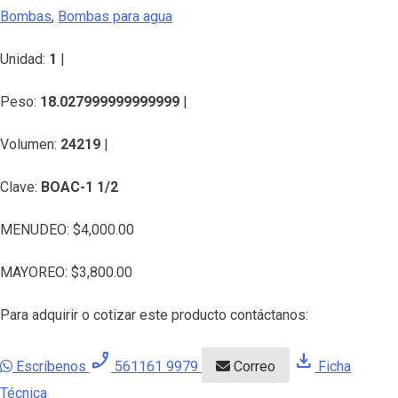
Bombas
,
Bombas para agua
Unidad:
1
|
Peso:
18.027999999999999
|
Volumen:
24219
|
Clave:
BOAC-1 1/2
MENUDEO:
$
4,000.00
MAYOREO:
$
3,800.00
Para adquirir o cotizar este producto contáctanos:
phone_enabled
download
Escríbenos
561161 9979
Correo
Ficha
Técnica