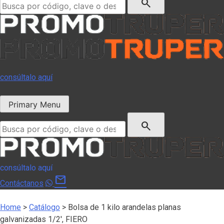
search
consúltalo aquí
Primary Menu
Buscar:
search
consúltalo aquí
mail
Contáctanos
Home
>
Catálogo
>
Bolsa de 1 kilo arandelas planas
galvanizadas 1/2′, FIERO