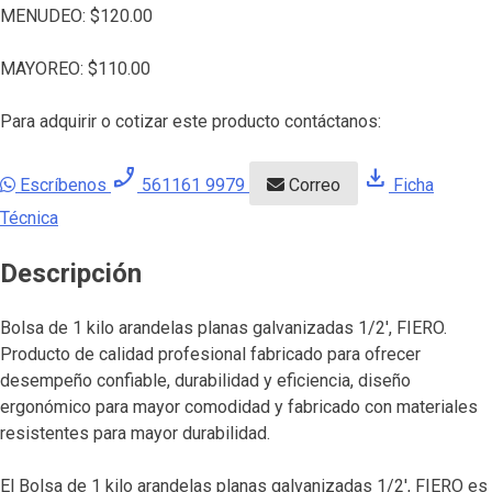
MENUDEO:
$
120.00
MAYOREO:
$
110.00
Para adquirir o cotizar este producto contáctanos:
phone_enabled
download
Escríbenos
561161 9979
Correo
Ficha
Técnica
Descripción
Bolsa de 1 kilo arandelas planas galvanizadas 1/2′, FIERO.
Producto de calidad profesional fabricado para ofrecer
desempeño confiable, durabilidad y eficiencia, diseño
ergonómico para mayor comodidad y fabricado con materiales
resistentes para mayor durabilidad.
El Bolsa de 1 kilo arandelas planas galvanizadas 1/2′, FIERO es