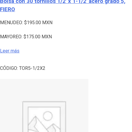
Bolsa con 30 tornillos 1/2′ x 1-1/2′ acero grado 5,
FIERO
MENUDEO:
$
195.00
MXN
MAYOREO:
$
175.00
MXN
Leer más
CÓDIGO:
TOR5-1/2X2