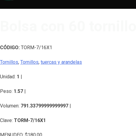
Bolsa con 60 tornill
CÓDIGO:
TORM-7/16X1
Tornillos
,
Tornillos
,
tuercas y arandelas
Unidad:
1
|
Peso:
1.57
|
Volumen:
791.33799999999997
|
Clave:
TORM-7/16X1
MENUDEO:
$
180.00