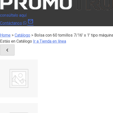
consúltalo aquí
mail
Contáctanos
Home
>
Catálogo
>
Bolsa con 60 tornillos 7/16′ x 1′ tipo máquin
Estás en Catálogo
Ir a Tienda en línea
chevron_left