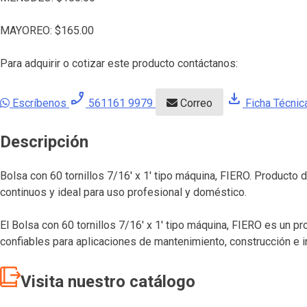
MAYOREO:
$
165.00
Para adquirir o cotizar este producto contáctanos:
phone_enabled
download
Escríbenos
561161 9979
Correo
Ficha Técnic
Descripción
Bolsa con 60 tornillos 7/16′ x 1′ tipo máquina, FIERO. Producto
continuos y ideal para uso profesional y doméstico.
El Bolsa con 60 tornillos 7/16′ x 1′ tipo máquina, FIERO es un p
confiables para aplicaciones de mantenimiento, construcción e i
Visita nuestro catálogo