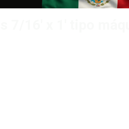
os 7/16′ x 1′ tipo má