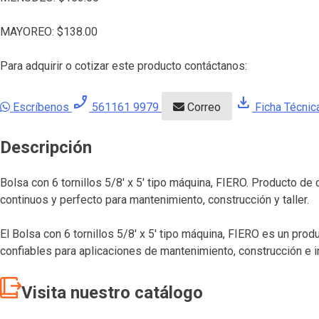
MAYOREO:
$
138.00
Para adquirir o cotizar este producto contáctanos:
phone_enabled
download
Escríbenos
561161 9979
Correo
Ficha Técnic
Descripción
Bolsa con 6 tornillos 5/8′ x 5′ tipo máquina, FIERO. Producto d
continuos y perfecto para mantenimiento, construcción y taller.
El Bolsa con 6 tornillos 5/8′ x 5′ tipo máquina, FIERO es un pro
confiables para aplicaciones de mantenimiento, construcción e i
Visita nuestro catálogo