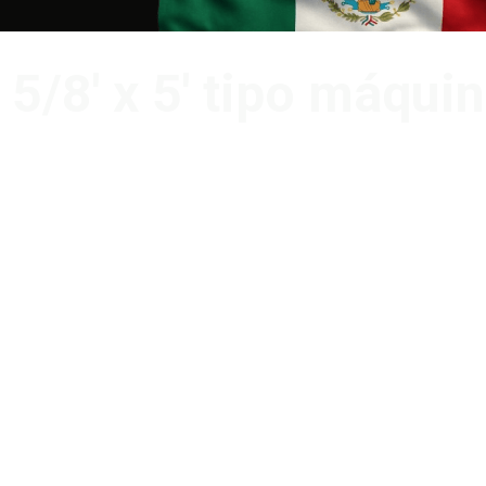
 5/8′ x 5′ tipo máqui