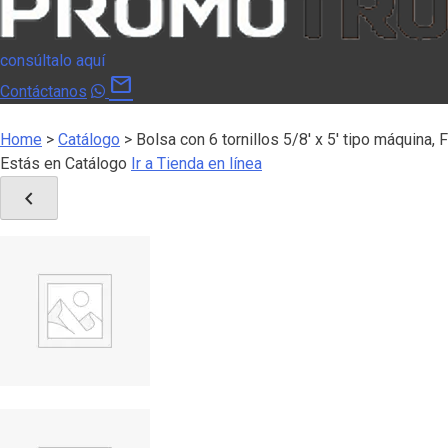
consúltalo aquí
mail
Contáctanos
Home
>
Catálogo
>
Bolsa con 6 tornillos 5/8′ x 5′ tipo máquina,
Estás en Catálogo
Ir a Tienda en línea
chevron_left