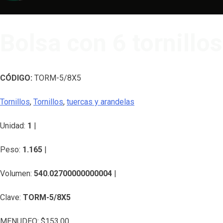
Bolsa con 6 tornillos
CÓDIGO:
TORM-5/8X5
Tornillos
,
Tornillos
,
tuercas y arandelas
Unidad:
1
|
Peso:
1.165
|
Volumen:
540.02700000000004
|
Clave:
TORM-5/8X5
MENUDEO:
$
153.00