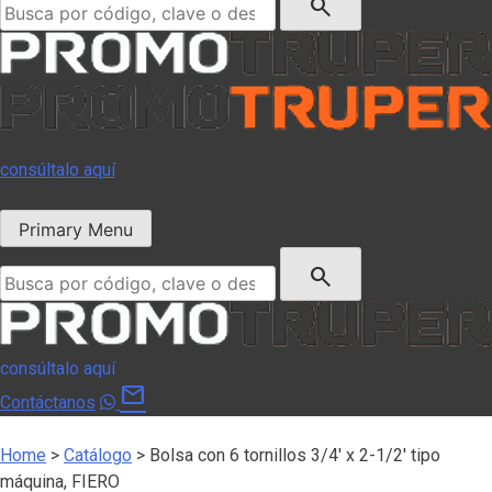
search
consúltalo aquí
Primary Menu
Buscar:
search
consúltalo aquí
mail
Contáctanos
Home
>
Catálogo
>
Bolsa con 6 tornillos 3/4′ x 2-1/2′ tipo
máquina, FIERO