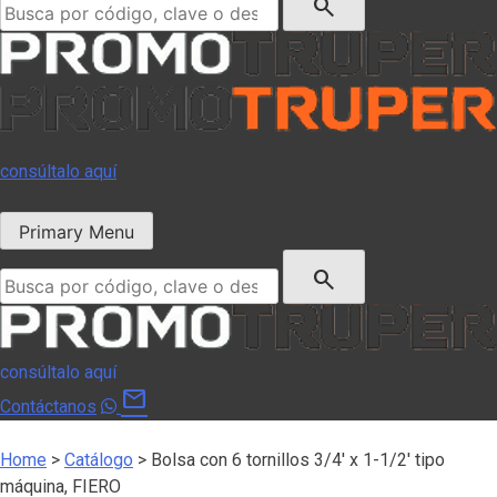
search
consúltalo aquí
Primary Menu
Buscar:
search
consúltalo aquí
mail
Contáctanos
Home
>
Catálogo
>
Bolsa con 6 tornillos 3/4′ x 1-1/2′ tipo
máquina, FIERO