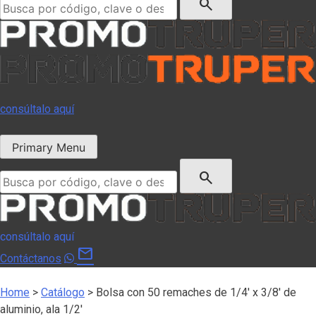
search
consúltalo aquí
Primary Menu
Buscar:
search
consúltalo aquí
mail
Contáctanos
Home
>
Catálogo
>
Bolsa con 50 remaches de 1/4′ x 3/8′ de
aluminio, ala 1/2′