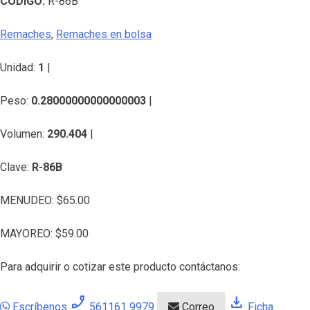
CÓDIGO:
R-86B
Remaches
,
Remaches en bolsa
Unidad:
1
|
Peso:
0.28000000000000003
|
Volumen:
290.404
|
Clave:
R-86B
MENUDEO:
$
65.00
MAYOREO:
$
59.00
Para adquirir o cotizar este producto contáctanos:
phone_enabled
download
Escríbenos
561161 9979
Correo
Ficha