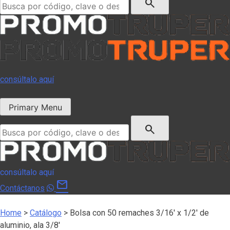
search
consúltalo aquí
Primary Menu
Buscar:
search
consúltalo aquí
mail
Contáctanos
Home
>
Catálogo
>
Bolsa con 50 remaches 3/16′ x 1/2′ de
aluminio, ala 3/8′