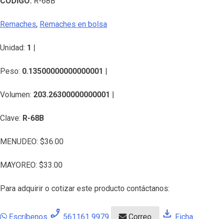
CÓDIGO:
R-68B
Remaches
,
Remaches en bolsa
Unidad:
1
|
Peso:
0.13500000000000001
|
Volumen:
203.26300000000001
|
Clave:
R-68B
MENUDEO:
$
36.00
MAYOREO:
$
33.00
Para adquirir o cotizar este producto contáctanos:
phone_enabled
download
Escríbenos
561161 9979
Correo
Ficha