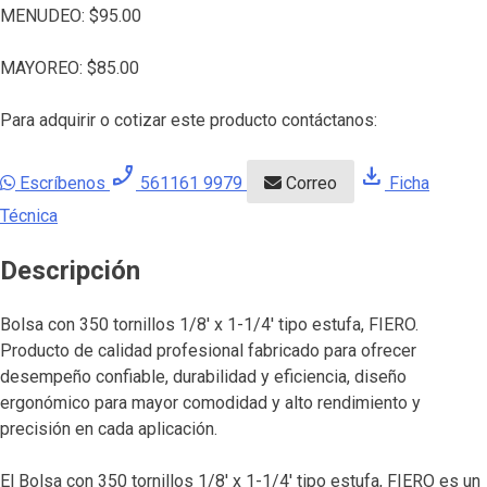
MENUDEO:
$
95.00
MAYOREO:
$
85.00
Para adquirir o cotizar este producto contáctanos:
phone_enabled
download
Escríbenos
561161 9979
Correo
Ficha
Técnica
Descripción
Bolsa con 350 tornillos 1/8′ x 1-1/4′ tipo estufa, FIERO.
Producto de calidad profesional fabricado para ofrecer
desempeño confiable, durabilidad y eficiencia, diseño
ergonómico para mayor comodidad y alto rendimiento y
precisión en cada aplicación.
El Bolsa con 350 tornillos 1/8′ x 1-1/4′ tipo estufa, FIERO es un