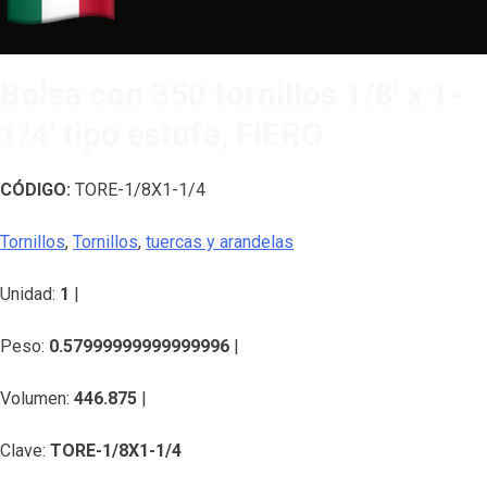
Bolsa con 350 tornillos 1/8′ x 1-
1/4′ tipo estufa, FIERO
CÓDIGO:
TORE-1/8X1-1/4
Tornillos
,
Tornillos
,
tuercas y arandelas
Unidad:
1
|
Peso:
0.57999999999999996
|
Volumen:
446.875
|
Clave:
TORE-1/8X1-1/4