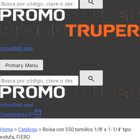
search
consúltalo aquí
Primary Menu
Buscar:
search
consúltalo aquí
mail
Contáctanos
Home
>
Catálogo
>
Bolsa con 350 tornillos 1/8′ x 1-1/4′ tipo
estufa, FIERO