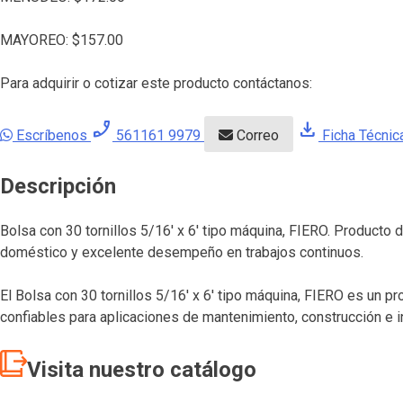
MAYOREO:
$
157.00
Para adquirir o cotizar este producto contáctanos:
phone_enabled
download
Escríbenos
561161 9979
Correo
Ficha Técnic
Descripción
Bolsa con 30 tornillos 5/16′ x 6′ tipo máquina, FIERO. Producto 
doméstico y excelente desempeño en trabajos continuos.
El Bolsa con 30 tornillos 5/16′ x 6′ tipo máquina, FIERO es un p
confiables para aplicaciones de mantenimiento, construcción e i
Visita nuestro catálogo