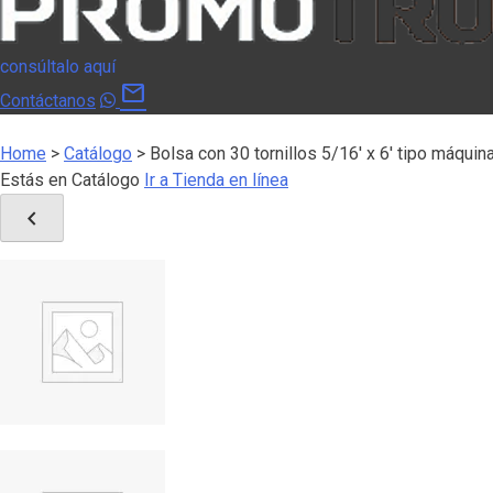
consúltalo aquí
mail
Contáctanos
Home
>
Catálogo
>
Bolsa con 30 tornillos 5/16′ x 6′ tipo máquin
Estás en Catálogo
Ir a Tienda en línea
chevron_left