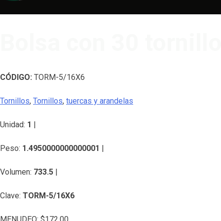
Bolsa con 30 tornill
CÓDIGO:
TORM-5/16X6
Tornillos
,
Tornillos
,
tuercas y arandelas
Unidad:
1
|
Peso:
1.4950000000000001
|
Volumen:
733.5
|
Clave:
TORM-5/16X6
MENUDEO:
$
172.00