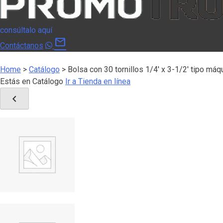
consúltalo aquí
mail
Contáctanos
Home
>
Catálogo
>
Bolsa con 30 tornillos 1/4′ x 3-1/2′ tipo máq
Estás en Catálogo
Ir a Tienda en línea
chevron_left