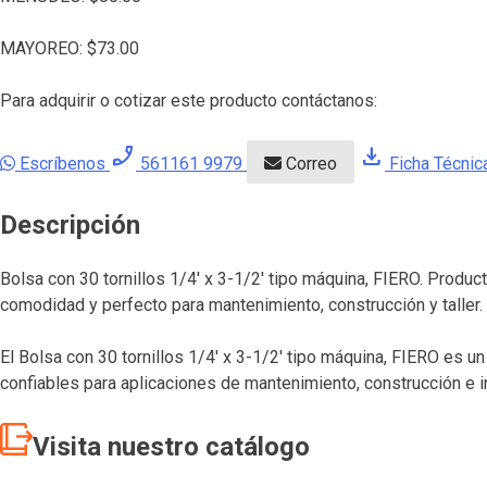
MAYOREO:
$
73.00
Para adquirir o cotizar este producto contáctanos:
phone_enabled
download
Escríbenos
561161 9979
Correo
Ficha Técnic
Descripción
Bolsa con 30 tornillos 1/4′ x 3-1/2′ tipo máquina, FIERO. Produ
comodidad y perfecto para mantenimiento, construcción y taller.
El Bolsa con 30 tornillos 1/4′ x 3-1/2′ tipo máquina, FIERO es 
confiables para aplicaciones de mantenimiento, construcción e i
Visita nuestro catálogo