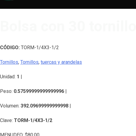
Bolsa con 30 tornill
CÓDIGO:
TORM-1/4X3-1/2
Tornillos
,
Tornillos
,
tuercas y arandelas
Unidad:
1
|
Peso:
0.57599999999999996
|
Volumen:
392.09699999999998
|
Clave:
TORM-1/4X3-1/2
MENUDEO:
$
80.00