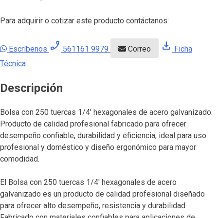
Para adquirir o cotizar este producto contáctanos:
phone_enabled
download
Escríbenos
561161 9979
Correo
Ficha
Técnica
Descripción
Bolsa con 250 tuercas 1/4′ hexagonales de acero galvanizado.
Producto de calidad profesional fabricado para ofrecer
desempeño confiable, durabilidad y eficiencia, ideal para uso
profesional y doméstico y diseño ergonómico para mayor
comodidad.
El Bolsa con 250 tuercas 1/4′ hexagonales de acero
galvanizado es un producto de calidad profesional diseñado
para ofrecer alto desempeño, resistencia y durabilidad.
Fabricado con materiales confiables para aplicaciones de