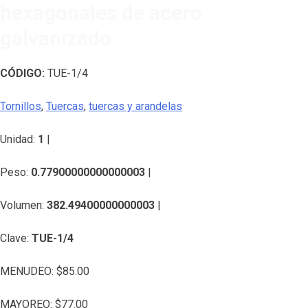
hexagonales de acero
galvanizado
CÓDIGO:
TUE-1/4
Tornillos
,
Tuercas
,
tuercas y arandelas
Unidad:
1
|
Peso:
0.77900000000000003
|
Volumen:
382.49400000000003
|
Clave:
TUE-1/4
MENUDEO:
$
85.00
MAYOREO:
$
77.00