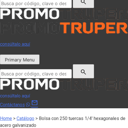
search
consúltalo aquí
Primary Menu
Buscar:
search
consúltalo aquí
mail
Contáctanos
Home
>
Catálogo
>
Bolsa con 250 tuercas 1/4′ hexagonales de
acero galvanizado