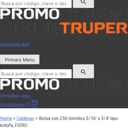
search
consúltalo aquí
Primary Menu
Buscar:
search
consúltalo aquí
mail
Contáctanos
Home
>
Catálogo
>
Bolsa con 250 tornillos 3/16′ x 3/4′ tipo
estufa, FIERO