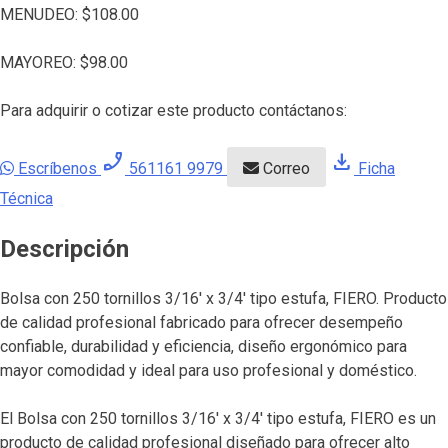
MENUDEO:
$
108.00
MAYOREO:
$
98.00
Para adquirir o cotizar este producto contáctanos:
phone_enabled
download
Escríbenos
561161 9979
Correo
Ficha
Técnica
Descripción
Bolsa con 250 tornillos 3/16′ x 3/4′ tipo estufa, FIERO. Producto
de calidad profesional fabricado para ofrecer desempeño
confiable, durabilidad y eficiencia, diseño ergonómico para
mayor comodidad y ideal para uso profesional y doméstico.
El Bolsa con 250 tornillos 3/16′ x 3/4′ tipo estufa, FIERO es un
producto de calidad profesional diseñado para ofrecer alto