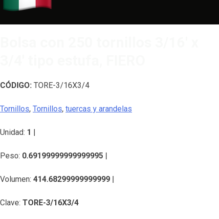
Bolsa con 250 tornillos 3/16′ x
3/4′ tipo estufa, FIERO
CÓDIGO:
TORE-3/16X3/4
Tornillos
,
Tornillos
,
tuercas y arandelas
Unidad:
1
|
Peso:
0.69199999999999995
|
Volumen:
414.68299999999999
|
Clave:
TORE-3/16X3/4