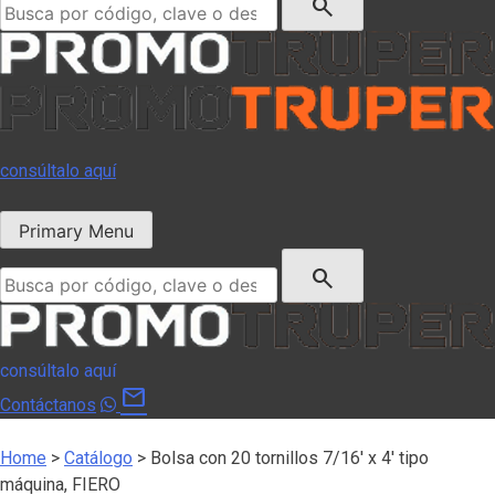
search
consúltalo aquí
Primary Menu
Buscar:
search
consúltalo aquí
mail
Contáctanos
Home
>
Catálogo
>
Bolsa con 20 tornillos 7/16′ x 4′ tipo
máquina, FIERO