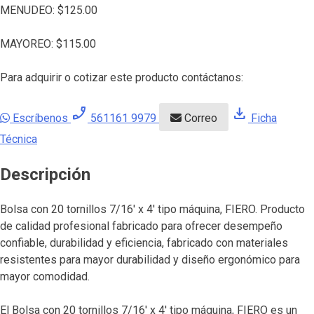
MENUDEO:
$
125.00
MAYOREO:
$
115.00
Para adquirir o cotizar este producto contáctanos:
phone_enabled
download
Escríbenos
561161 9979
Correo
Ficha
Técnica
Descripción
Bolsa con 20 tornillos 7/16′ x 4′ tipo máquina, FIERO. Producto
de calidad profesional fabricado para ofrecer desempeño
confiable, durabilidad y eficiencia, fabricado con materiales
resistentes para mayor durabilidad y diseño ergonómico para
mayor comodidad.
El Bolsa con 20 tornillos 7/16′ x 4′ tipo máquina, FIERO es un