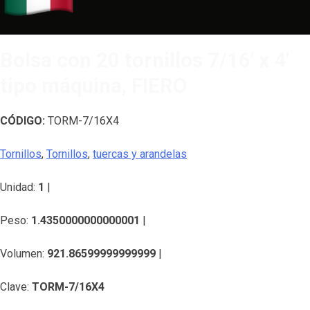
Bolsa con 20 tornillos 7/16′ x 4′
tipo máquina, FIERO
CÓDIGO:
TORM-7/16X4
Tornillos
,
Tornillos
,
tuercas y arandelas
Unidad:
1
|
Peso:
1.4350000000000001
|
Volumen:
921.86599999999999
|
Clave:
TORM-7/16X4