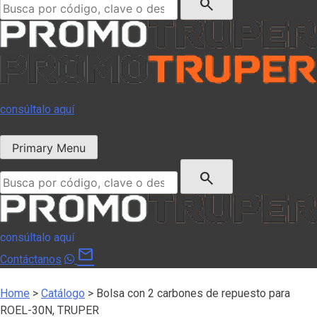
search
consúltalo aquí
Primary Menu
Buscar:
search
consúltalo aquí
mail
Contáctanos
Home
>
Catálogo
>
Bolsa con 2 carbones de repuesto para
ROEL-30N, TRUPER