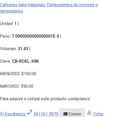
Carbones para máquinas
,
Componentes de motores o
generadores
Unidad:
1
|
Peso:
7.0000000000000001E-3
|
Volumen:
31.43
|
Clave:
CB-ROEL-30N
MENUDEO:
$
100.00
MAYOREO:
$
90.00
Para adquirir o cotizar este producto contáctanos:
phone_enabled
download
Escríbenos
561161 9979
Correo
Ficha