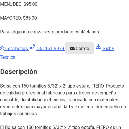
MENUDEO:
$
95.00
MAYOREO:
$
85.00
Para adquirir o cotizar este producto contáctanos:
phone_enabled
download
Escríbenos
561161 9979
Correo
Ficha
Técnica
Descripción
Bolsa con 150 tornillos 5/32′ x 2′ tipo estufa, FIERO. Producto
de calidad profesional fabricado para ofrecer desempeño
confiable, durabilidad y eficiencia, fabricado con materiales
resistentes para mayor durabilidad y excelente desempeño en
trabajos continuos.
El Bolsa con 150 tornillos 5/32′ x 2′ tipo estufa, FIERO es un