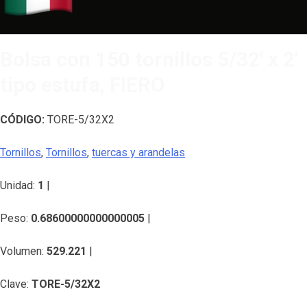
Bolsa con 150 tornillos 5/32′ x 2′
tipo estufa, FIERO
CÓDIGO:
TORE-5/32X2
Tornillos
,
Tornillos
,
tuercas y arandelas
Unidad:
1
|
Peso:
0.68600000000000005
|
Volumen:
529.221
|
Clave:
TORE-5/32X2