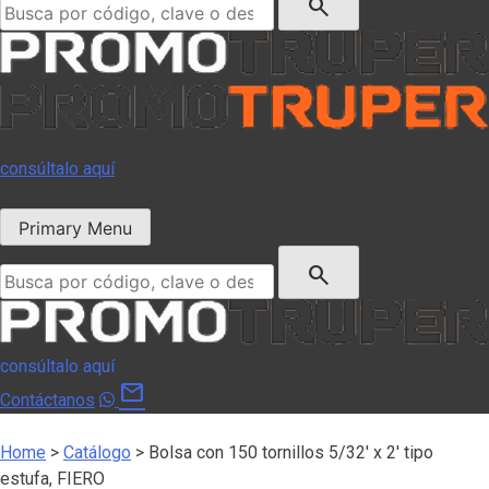
search
consúltalo aquí
Primary Menu
Buscar:
search
consúltalo aquí
mail
Contáctanos
Home
>
Catálogo
>
Bolsa con 150 tornillos 5/32′ x 2′ tipo
estufa, FIERO