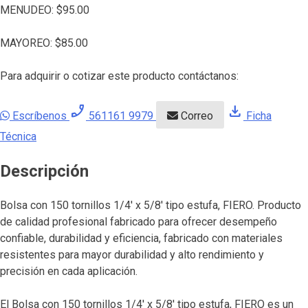
MENUDEO:
$
95.00
MAYOREO:
$
85.00
Para adquirir o cotizar este producto contáctanos:
phone_enabled
download
Escríbenos
561161 9979
Correo
Ficha
Técnica
Descripción
Bolsa con 150 tornillos 1/4′ x 5/8′ tipo estufa, FIERO. Producto
de calidad profesional fabricado para ofrecer desempeño
confiable, durabilidad y eficiencia, fabricado con materiales
resistentes para mayor durabilidad y alto rendimiento y
precisión en cada aplicación.
El Bolsa con 150 tornillos 1/4′ x 5/8′ tipo estufa, FIERO es un