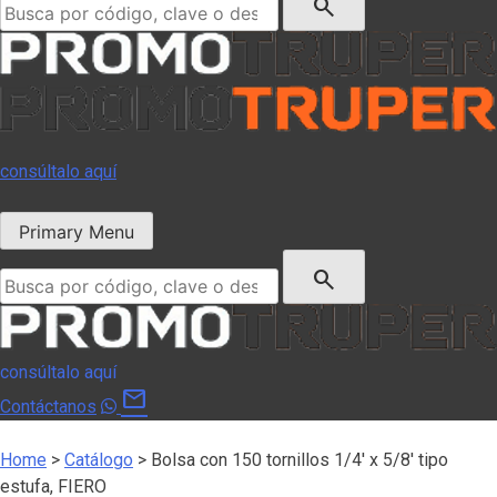
search
consúltalo aquí
Primary Menu
Buscar:
search
consúltalo aquí
mail
Contáctanos
Home
>
Catálogo
>
Bolsa con 150 tornillos 1/4′ x 5/8′ tipo
estufa, FIERO