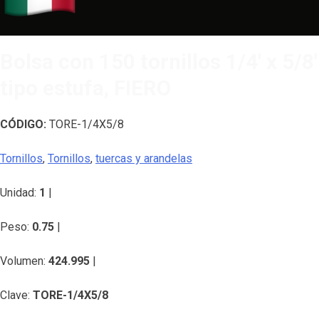
Bolsa con 150 tornillos 1/4′ x 5/8′
tipo estufa, FIERO
CÓDIGO:
TORE-1/4X5/8
Tornillos
,
Tornillos
,
tuercas y arandelas
Unidad:
1
|
Peso:
0.75
|
Volumen:
424.995
|
Clave:
TORE-1/4X5/8