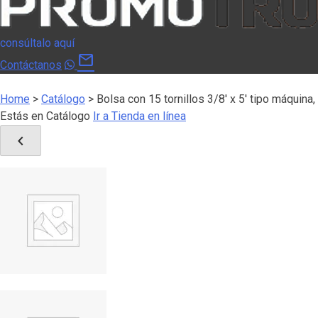
consúltalo aquí
mail
Contáctanos
Home
>
Catálogo
>
Bolsa con 15 tornillos 3/8′ x 5′ tipo máquina
Estás en Catálogo
Ir a Tienda en línea
chevron_left