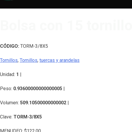
Bolsa con 15 tornillo
CÓDIGO:
TORM-3/8X5
Tornillos
,
Tornillos
,
tuercas y arandelas
Unidad:
1
|
Peso:
0.93600000000000005
|
Volumen:
509.10500000000002
|
Clave:
TORM-3/8X5
MENUDEO:
$
122.00