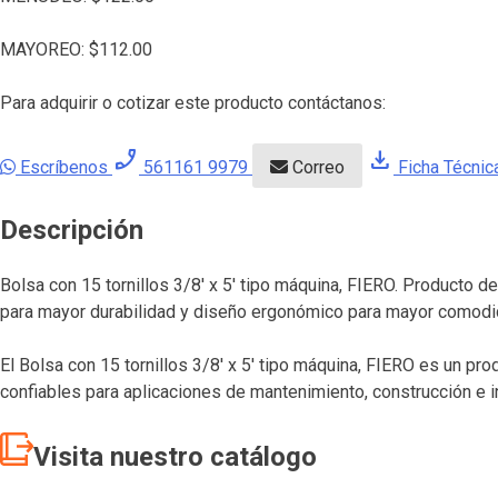
MAYOREO:
$
112.00
Para adquirir o cotizar este producto contáctanos:
phone_enabled
download
Escríbenos
561161 9979
Correo
Ficha Técnic
Descripción
Bolsa con 15 tornillos 3/8′ x 5′ tipo máquina, FIERO. Producto d
para mayor durabilidad y diseño ergonómico para mayor comodi
El Bolsa con 15 tornillos 3/8′ x 5′ tipo máquina, FIERO es un pr
confiables para aplicaciones de mantenimiento, construcción e i
Visita nuestro catálogo