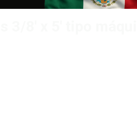
s 3/8′ x 5′ tipo máqu