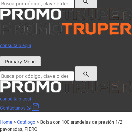
search
consúltalo aquí
Primary Menu
Buscar:
search
consúltalo aquí
mail
Contáctanos
Home
>
Catálogo
>
Bolsa con 100 arandelas de presión 1/2′
pavonadas, FIERO