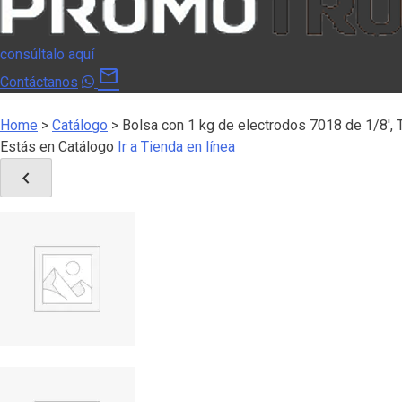
consúltalo aquí
mail
Contáctanos
Home
>
Catálogo
>
Bolsa con 1 kg de electrodos 7018 de 1/8′
Estás en Catálogo
Ir a Tienda en línea
chevron_left