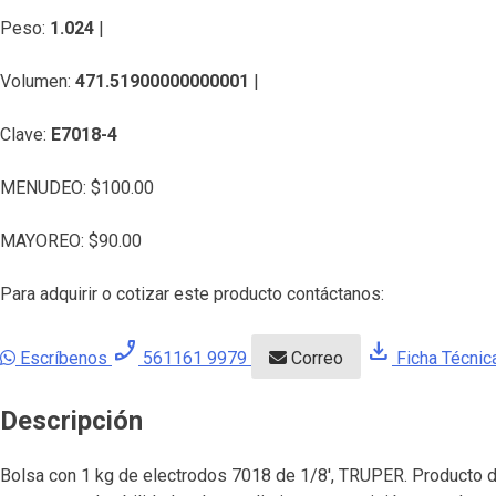
Peso:
1.024
|
Volumen:
471.51900000000001
|
Clave:
E7018-4
MENUDEO:
$
100.00
MAYOREO:
$
90.00
Para adquirir o cotizar este producto contáctanos:
phone_enabled
download
Escríbenos
561161 9979
Correo
Ficha Técnic
Descripción
Bolsa con 1 kg de electrodos 7018 de 1/8′, TRUPER. Producto de 