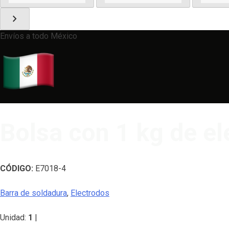
chevron_right
Envíos a todo México
Bolsa con 1 kg de e
CÓDIGO:
E7018-4
Barra de soldadura
,
Electrodos
Unidad:
1
|