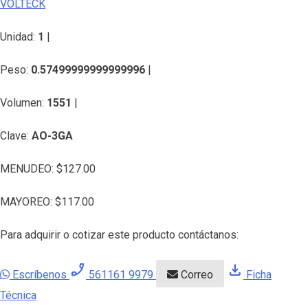
VOLTECK
Unidad:
1
|
Peso:
0.57499999999999996
|
Volumen:
1551
|
Clave:
AO-3GA
MENUDEO:
$
127.00
MAYOREO:
$
117.00
Para adquirir o cotizar este producto contáctanos:
phone_enabled
download
Escríbenos
561161 9979
Correo
Ficha
Técnica