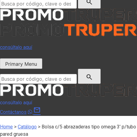
search
consúltalo aquí
Primary Menu
Buscar:
search
consúltalo aquí
mail
Contáctanos
Home
>
Catálogo
>
Bolsa c/5 abrazaderas tipo omega 3′ p/tubo
pared gruesa