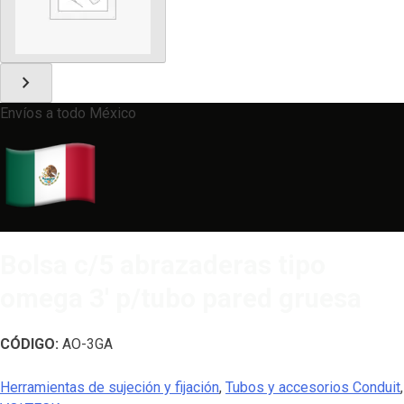
chevron_right
Envíos a todo México
Bolsa c/5 abrazaderas tipo
omega 3′ p/tubo pared gruesa
CÓDIGO:
AO-3GA
Herramientas de sujeción y fijación
,
Tubos y accesorios Conduit
,