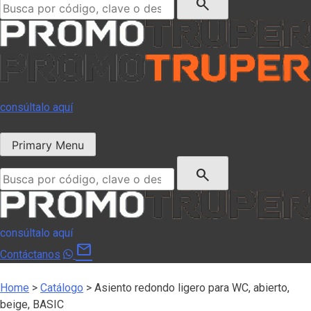
search
consúltalo aquí
Primary Menu
Buscar:
search
consúltalo aquí
mail
Contáctanos
Home
>
Catálogo
>
Asiento redondo ligero para WC, abierto,
beige, BASIC