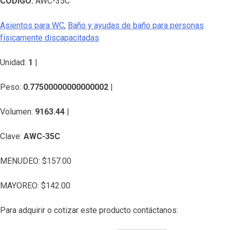
CÓDIGO:
AWC-35C
Asientos para WC
,
Baño y ayudas de baño para personas
físicamente discapacitadas
Unidad:
1
|
Peso:
0.77500000000000002
|
Volumen:
9163.44
|
Clave:
AWC-35C
MENUDEO:
$
157.00
MAYOREO:
$
142.00
Para adquirir o cotizar este producto contáctanos: