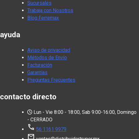
Sucursales
Trabaja con Nosotros
Blog Ferremax
ayuda
Aviso de privacidad
Métodos de Envío
Facturación
Garantías
Preguntas Frecuentes
contacto directo
Lun - Vie 8:00 - 18:00, Sab 9:00-16:00, Domingo
- CERRADO
call
56 1161 9979
mail
ventas@distribuidortruper.mx