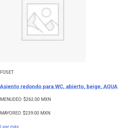
FOSET
Asiento redondo para WC, abierto, beige, AQUA
MENUDEO:
$
262.00
MXN
MAYOREO:
$
239.00
MXN
Leer más