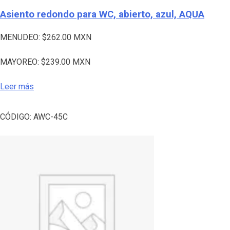
Asiento redondo para WC, abierto, azul, AQUA
MENUDEO:
$
262.00
MXN
MAYOREO:
$
239.00
MXN
Leer más
CÓDIGO:
AWC-45C