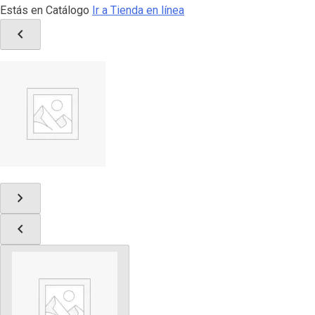
Estás en Catálogo
Ir a Tienda en línea
chevron_left
chevron_right
chevron_left