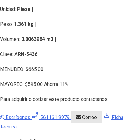
Unidad:
Pieza
|
Peso:
1.361 kg
|
Volumen:
0.0063984 m3
|
Clave:
ARN-5436
MENUDEO:
$
665.00
MAYOREO:
$
595.00
Ahorra 11%
Para adquirir o cotizar este producto contáctanos:
phone_enabled
download
Escríbenos
561161 9979
Correo
Ficha
Técnica