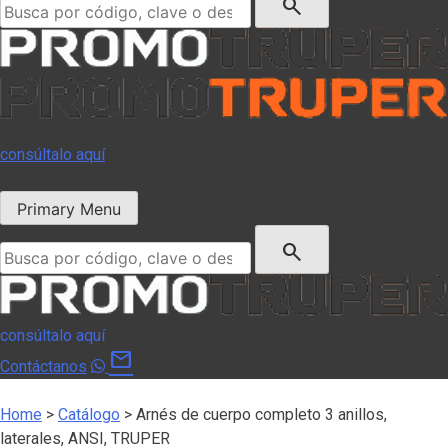
search
consúltalo aquí
Primary Menu
Buscar:
search
consúltalo aquí
mail
Contáctanos
Home
>
Catálogo
>
Arnés de cuerpo completo 3 anillos,
laterales, ANSI, TRUPER