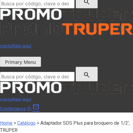
search
consúltalo aquí
Primary Menu
Buscar:
search
consúltalo aquí
mail
Contáctanos
Home
>
Catálogo
>
Adaptador SDS Plus para broquero de 1/2′,
TRUPER