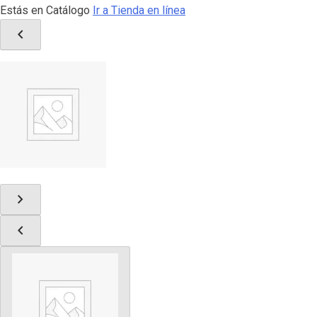
Estás en Catálogo
Ir a Tienda en línea
chevron_left
chevron_right
chevron_left