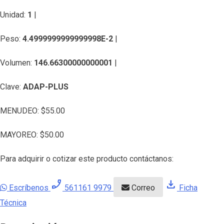
Unidad:
1
|
Peso:
4.4999999999999998E-2
|
Volumen:
146.66300000000001
|
Clave:
ADAP-PLUS
MENUDEO:
$
55.00
MAYOREO:
$
50.00
Para adquirir o cotizar este producto contáctanos:
phone_enabled
download
Escríbenos
561161 9979
Correo
Ficha
Técnica