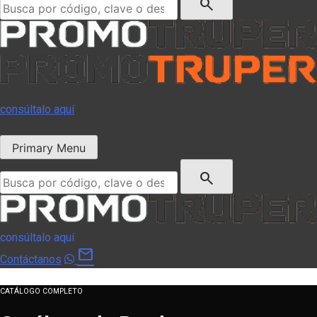
search
consúltalo aquí
Primary Menu
Buscar:
search
consúltalo aquí
mail
Contáctanos
CATÁLOGO COMPLETO