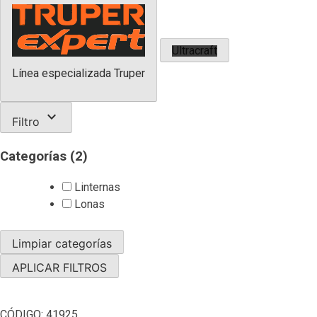
Ultracraft
Línea especializada Truper
expand_more
Filtro
Categorías
(2)
Linternas
Lonas
Limpiar categorías
APLICAR FILTROS
CÓDIGO:
41925