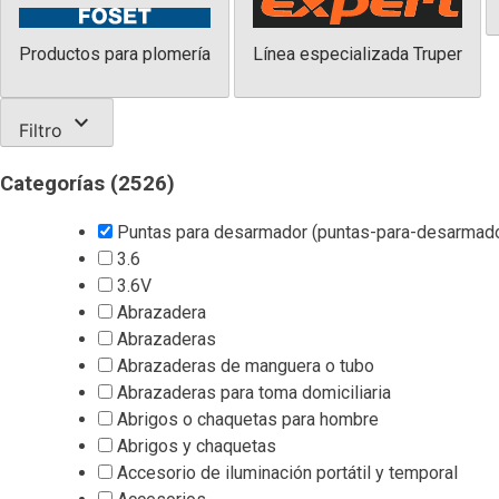
Productos para plomería
Línea especializada Truper
expand_more
Filtro
Categorías
(2526)
Puntas para desarmador (puntas-para-desarmado
3.6
3.6V
Abrazadera
Abrazaderas
Abrazaderas de manguera o tubo
Abrazaderas para toma domiciliaria
Abrigos o chaquetas para hombre
Abrigos y chaquetas
Accesorio de iluminación portátil y temporal