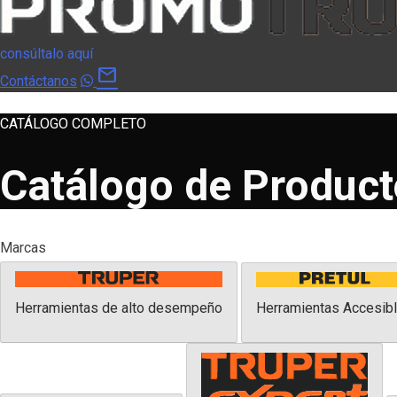
consúltalo aquí
mail
Contáctanos
CATÁLOGO COMPLETO
Catálogo de Produc
Marcas
Herramientas de alto desempeño
Herramientas Accesib